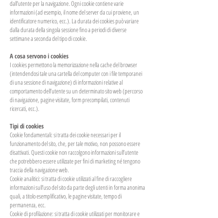
dall’utente per la navigazione. Ogni cookie contiene varie
informazioni (ad esempio, il nome del server da cui proviene, un
identificatore numerico, ecc.). La durata dei cookies può variare
dalla durata della singola sessione fino a periodi di diverse
settimane a seconda del tipo di cookie.
A cosa servono i cookies
I cookies permettono la memorizzazione nella cache del browser
(intendendosi tale una cartella del computer con i file temporanei
di una sessione di navigazione) di informazioni relative al
comportamento dell’utente su un determinato sito web (percorso
di navigazione, pagine visitate, form precompilati, contenuti
ricercati, ecc.).
Tipi di cookies
Cookie fondamentali: si tratta dei cookie necessari per il
funzionamento del sito, che, per tale motivo, non possono essere
disattivati. Questi cookie non raccolgono informazioni sull’utente
che potrebbero essere utilizzate per fini di marketing né tengono
traccia della navigazione web.
Cookie analitici: si tratta di cookie utilizzati al fine di raccogliere
informazioni sull’uso del sito da parte degli utenti in forma anonima
quali, a titolo esemplificativo, le pagine visitate, tempo di
permanenza, ecc.
Cookie di profilazione: si tratta di cookie utilizzati per monitorare e