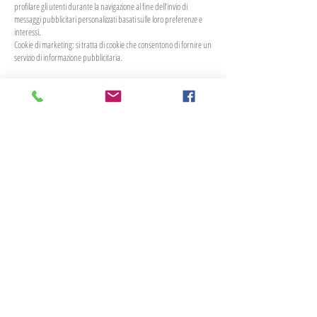
profilare gli utenti durante la navigazione al fine dell’invio di
messaggi pubblicitari personalizzati basati sulle loro preferenze e
interessi.
Cookie di marketing: si tratta di cookie che consentono di fornire un
servizio di informazione pubblicitaria.
Gestione dei cookies
Cliccando su IMPOSTAZIONI si apre la schermata dedicata alle
impostazioni avanzate sui cookie, all’interno della quale l’utente può
scegliere i cookie da attivare e, in qualsiasi momento, disabilitare i
cookie attivati.
Questo sito non prevede l’utilizzo di cookie per la trasmissione di
informazioni di carattere personale.
Il sito utilizza i cookie di sessione (ovvero cookie che non sono
memorizzati in modo permanente sul terminale dell’utente, ma
svaniscono con la chiusura del browser di navigazione). Il loro
utilizzo è strettamente limitato alla trasmissione di identificativi di
sessione necessari per consentire la navigazione sicura ed efficiente
delle pagine del sito).