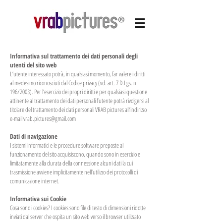
Informativa sul trattamento dei dati personali degli
utenti del sito web
L’utente interessato potrà, in qualsiasi momento, far valere i diritti
al medesimo riconosciuti dal Codice privacy (vd. art. 7 D.Lgs. n.
196/2003). Per l’esercizio dei propri diritti e per qualsiasi questione
attinente al trattamento dei dati personali l’utente potrà rivolgersi al
titolare del trattamento dei dati personali VRAB pictures all’indirizzo
e-mail
vrab.pictures@gmail.com
Dati di navigazione
I sistemi informatici e le procedure software preposte al
funzionamento del sito acquisiscono, quando sono in esercizio e
limitatamente alla durata della connessione alcuni dati la cui
trasmissione avviene implicitamente nell’utilizzo dei protocolli di
comunicazione internet.
Informativa sui Cookie
Cosa sono i cookies? I cookies sono file di testo di dimensioni ridotte
inviati dal server che ospita un sito web verso il browser utilizzato